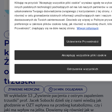
Klikając na przycisk “Akceptuję wszystkie pliki cookie” wyrażasz zgodę na wykor
Odtwórz
innych podobnych technologii) pochodzących od nas lub naszych partnerów w ce
udoskonalenia Twojego doświadczenia związanego z korzystaniem z tej strony, m
również w celu gromadzenia istotnych informacji umożliwiających nam i naszym
`
dostosowanych do Twoich zainteresowań. Dowiedz się więcej w Polityce prywa
preferencje w zakresie plików cookies tutaj, jak również w dowolnej chwili, klik
Więcej informacji
Prywatności", znajdujący się na dole naszej strony.
WIDEO
Profesjonalne żywienie
Ustawienia Prywatności
kliniczne. Wykład 13:
Akceptuję wszystkie pliki cookie
Żywienie pacjenta z
ostrym zapaleniem
Odrzucenie wszystkich
trzustki
ŻYWIENIE MEDYCZNE
14 MIN. OGLĄDANIA
W wykładzie 13 „Żywienie pacjenta z ostrym zapaleniem
trzustki” prof. Jacek Sobocki dzieli się z nami wiedzą jak
głodzenie w OZT wpływa na przebieg katabolizmu, czy i
jaki ma wpływ na jelita. Dowiemy się również jak w