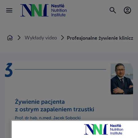
Wykłady video
Profesjonalne żywienie kliniczn
Home