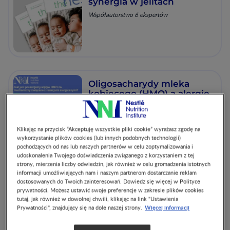
synergia w jelitach
Współautorstwo 6 ekspertów
Oligosacharydy mleka
kobiecego (HMO) a alergie
Klikając na przycisk “Akceptuję wszystkie pliki cookie” wyrażasz zgodę na
wykorzystanie plików cookies (lub innych podobnych technologii)
pochodzących od nas lub naszych partnerów w celu zoptymalizowania i
udoskonalenia Twojego doświadczenia związanego z korzystaniem z tej
strony, mierzenia liczby odwiedzin, jak również w celu gromadzenia istotnych
informacji umożliwiających nam i naszym partnerom dostarczanie reklam
Znaczenie HMO w
dostosowanych do Twoich zainteresowań. Dowiedz się więcej w Polityce
kształtowaniu mikrobiomu
prywatności. Możesz ustawić swoje preferencje w zakresie plików cookies
jelitowego: przegląd
tutaj, jak również w dowolnej chwili, klikając na link "Ustawienia
dowodów i wyników
Więcej informacji
Prywatności", znajdujący się na dole naszej strony.
klinicznych