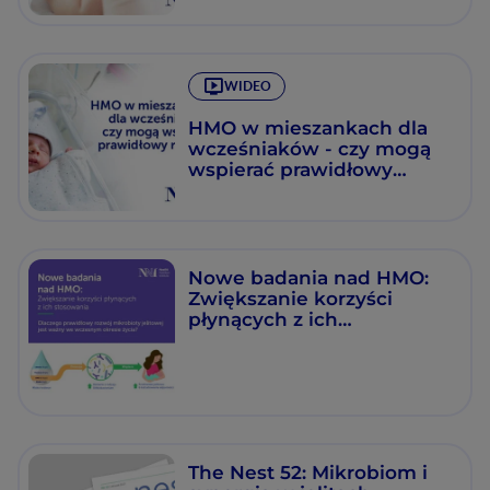
WIDEO
HMO w mieszankach dla
wcześniaków - czy mogą
wspierać prawidłowy
rozwój?
Nowe badania nad HMO:
Zwiększanie korzyści
płynących z ich
stosowania
The Nest 52: Mikrobiom i