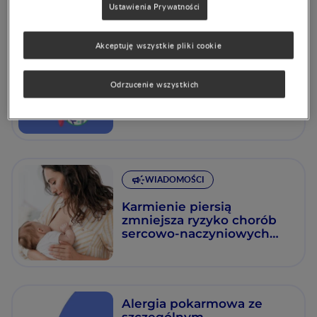
Ustawienia Prywatności
Akceptuję wszystkie pliki cookie
HMO a mikrobita jelitowa
we wczesnym okresie
życia
Odrzucenie wszystkich
WIADOMOŚCI
Karmienie piersią
zmniejsza ryzyko chorób
sercowo-naczyniowych
matki
Alergia pokarmowa ze
szczególnym