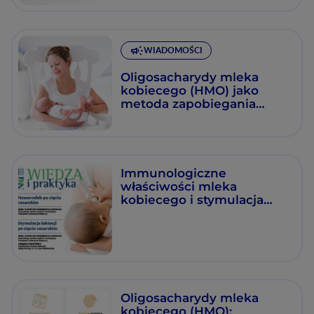
WIADOMOŚCI
Oligosacharydy mleka
kobiecego (HMO) jako
metoda zapobiegania
COVID-19
Immunologiczne
właściwości mleka
kobiecego i stymulacja
laktacji po cięciu
cesarskim
Oligosacharydy mleka
kobiecego (HMO):