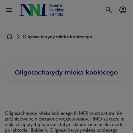
Oligosacharydy mleka kobiecego
Home
Oligosacharydy mleka kobiecego
Oligosacharydy mleka kobiecego (HMO) to strukturalnie
zróżnicowane niestrawne węglowodany. HMO są trzecim
najliczniej występującym stałym składnikiem mleka matki,
po laktozie i lipidach. Oligosacharydy mleka kobiecego