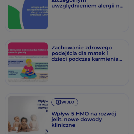
uwzględnieniem alergii na
białko mleka krowiego
(ABMK)
Zachowanie zdrowego
podejścia dla matek i
dzieci podczas karmienia
piersią
WIDEO
Wpływ 5 HMO na rozwój
jelit: nowe dowody
kliniczne