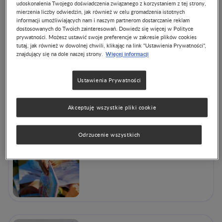
krytycznych. Łącznie 3000 publikacji ułożonych w
udoskonalenia Twojego doświadczenia związanego z korzystaniem z tej strony,
mierzenia liczby odwiedzin, jak również w celu gromadzenia istotnych
odpowiadające zagadnienia, co ułatwia znalezienie
informacji umożliwiających nam i naszym partnerom dostarczanie reklam
konkretnych informacji. Jeśli brakuje publikacji można
dostosowanych do Twoich zainteresowań. Dowiedz się więcej w Polityce
korzystać z funkcji wyszukiwania.
prywatności. Możesz ustawić swoje preferencje w zakresie plików cookies
tutaj, jak również w dowolnej chwili, klikając na link "Ustawienia Prywatności",
Sponsoring: Wiele z zamieszczonych publikacji, programów
Więcej informacji
znajdujący się na dole naszej strony.
konferencji, zasobów edukacyjnych i innych treści
dostępnych na tej stronie było finansowanych i / lub
przygotowanych przez Nestlé Nutrition Institute lub firmy
Ustawienia Prywatności
stowarzyszone z Nestlé.
Akceptuję wszystkie pliki cookie
Odrzucenie wszystkich
The Nest