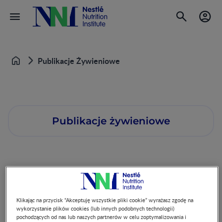
Publikacje Żywieniowe
Dom
Publikacje żywieniowe
Poniżej najnowsze doniesienia na tematy żywieniowe
dotyczące wczesnego żywienia niemowląt, interwencji w
Klikając na przycisk “Akceptuję wszystkie pliki cookie” wyrażasz zgodę na
kontekście alergii, żywienia sportowców oraz w stanach
wykorzystanie plików cookies (lub innych podobnych technologii)
chorobowych, jak zaburzenia połykania czy chorób
pochodzących od nas lub naszych partnerów w celu zoptymalizowania i