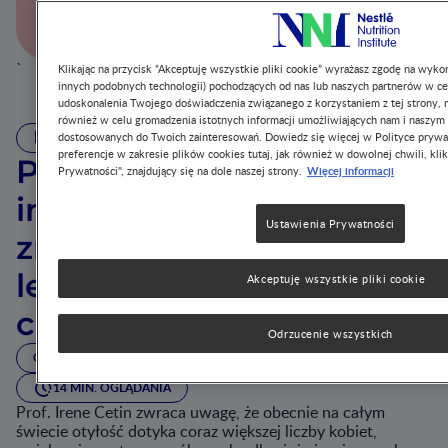
Odtwórz
`
Klikając na przycisk “Akceptuję wszystkie pliki cookie” wyrażasz zgodę na wykor
innych podobnych technologii) pochodzących od nas lub naszych partnerów w ce
udoskonalenia Twojego doświadczenia związanego z korzystaniem z tej strony, m
również w celu gromadzenia istotnych informacji umożliwiających nam i naszym
WIDEO
dostosowanych do Twoich zainteresowań. Dowiedz się więcej w Polityce prywa
preferencje w zakresie plików cookies tutaj, jak również w dowolnej chwili, klik
Przegląd skutecznych
Więcej informacji
Prywatności", znajdujący się na dole naszej strony.
interwencji w
Ustawienia Prywatności
zmniejszaniu ryzyka i
leczeniu cukrzycy
Akceptuję wszystkie pliki cookie
ciążowej (GDM)
Odrzucenie wszystkich
CIĄŻA I KARMIENIE PIERSIĄ
OTYŁOŚĆ
14 MIN. OGLĄDANIA
Prof. Irene Cetin zwraca uwagę, że obecnie na całym
świecie otyłość dotyka coraz większej liczby kobiet,