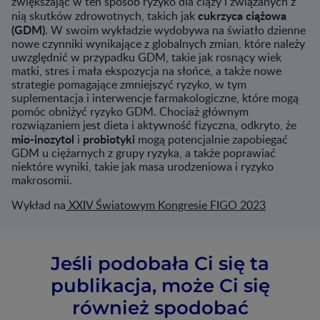
zwiększając w ten sposób ryzyko dla ciąży i związanych z
cukrzyca ciążowa
nią skutków zdrowotnych, takich jak
(GDM)
. W swoim wykładzie wydobywa na światło dzienne
nowe czynniki wynikające z globalnych zmian, które należy
uwzględnić w przypadku GDM, takie jak rosnący wiek
matki, stres i mała ekspozycja na słońce, a także nowe
strategie pomagające zmniejszyć ryzyko, w tym
suplementacja i interwencje farmakologiczne, które mogą
pomóc obniżyć ryzyko GDM. Chociaż głównym
rozwiązaniem jest dieta i aktywność fizyczna, odkryto, że
mio-inozytol
probiotyki
i
mogą potencjalnie zapobiegać
GDM u ciężarnych z grupy ryzyka, a także poprawiać
niektóre wyniki, takie jak masa urodzeniowa i ryzyko
makrosomii.
Wykład na
XXIV Światowym Kongresie FIGO 2023
Jeśli podobała Ci się ta
publikacja, może Ci się
również spodobać