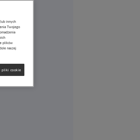
(lub innych
lenia Twojego
romadzenia
oich
ie plików
dole naszej
 pliki cookie