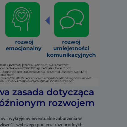
a zasada dotycząca
opóźnionym rozwojem
jemy i wykryjemy ewentualne zaburzenia w
żliwość szybszego podjęcia różnorodnych