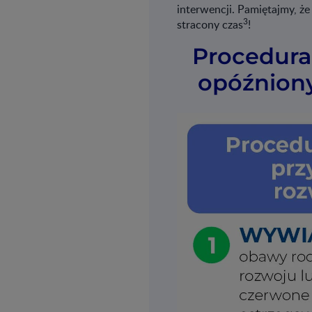
interwencji. Pamiętajmy, że
3
stracony czas
!
Procedura
opóźnion