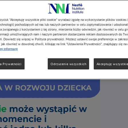
 MIN. CZYTANIA
a w rozwoju dziecka
przycisk “Akceptuję wszystkie pliki cookie” wyrażasz zgodę na wykorzystanie plików cookies 
chnologii) pochodzących od nas lub naszych partnerów w celu zoptymalizowania i udoskona
ijających się dzieci w określonym momencie
a związanego z korzystaniem z tej strony, mierzenia liczby odwiedzin, jak również w celu g
enia milowe. Niektóre dzieci rozwijają się w
formacji umożliwiających nam i naszym partnerom dostarczanie reklam dostosowanych do Tw
 uważane za typowe, określamy to mianem
ń. Dowiedz się więcej w Polityce prywatności. Możesz ustawić swoje preferencje w zakres
, jak również w dowolnej chwili, klikając na link "Ustawienia Prywatności", znajdujący się na 
ej informacji
w każdym momencie i obejmować jedną lub kilka
źnienie w rozwoju dotyczy opóźnienia w co
a Prywatności
Odrzucenie wszystkich
Akceptuję wszystkie
2
czyznach
.