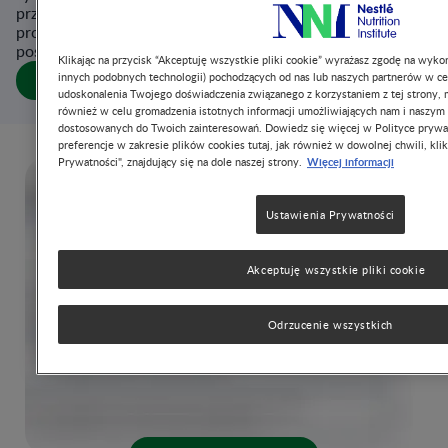
przez prof. dr hab. n. med. Jacka Sobockiego, przybliżająca
problem niedożywienia pacjentów z perspektywy
poszczególnych jednostek chorobowych.
Klikając na przycisk “Akceptuję wszystkie pliki cookie” wyrażasz zgodę na wykor
innych podobnych technologii) pochodzących od nas lub naszych partnerów w ce
Download Infographics
udoskonalenia Twojego doświadczenia związanego z korzystaniem z tej strony, m
również w celu gromadzenia istotnych informacji umożliwiających nam i naszym
dostosowanych do Twoich zainteresowań. Dowiedz się więcej w Polityce prywa
preferencje w zakresie plików cookies tutaj, jak również w dowolnej chwili, klik
Więcej informacji
Prywatności", znajdujący się na dole naszej strony.
Ustawienia Prywatności
Akceptuję wszystkie pliki cookie
Odrzucenie wszystkich