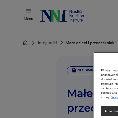
Menu
Małe dzieci i przedszkolaki
Infografiki
Home
INFOGRAPHIC
Klikając na 
podobnych te
doświadczeni
istotnych in
zainteresowa
Małe dzie
cookies tutaj
Więc
strony.
przedszk
Ustawieni