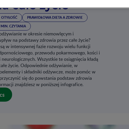
a całe życie
OTYŁOŚĆ
PRAWIDŁOWA DIETA A ZDROWIE
 MIN. CZYTANIA
 odżywianie w okresie niemowlęcym i
wpływ na podstawy zdrowia przez całe życie?
są w intensywnej fazie rozwoju wielu funkcji
dpornościowego, przewodu pokarmowego, kości i
ji neurologicznych. Wszystkie te osiągnięcia kładą
całe życie. Odpowiednie odżywianie, w
roelementy i składniki odżywcze, może pomóc w
przyczynić się do powstania podstaw zdrowia
ormacji znajdziesz w poniższej infografice.
cs