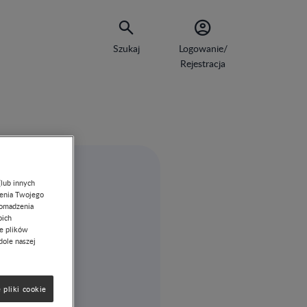
Szukaj
Logowanie/
Rejestracja
(lub innych
lenia Twojego
romadzenia
oich
ie plików
dole naszej
 pliki cookie