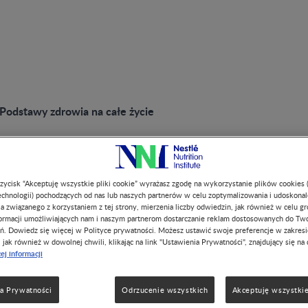
: Podstawy zdrowia na całe życie
przycisk “Akceptuję wszystkie pliki cookie” wyrażasz zgodę na wykorzystanie plików cookies 
chnologii) pochodzących od nas lub naszych partnerów w celu zoptymalizowania i udoskona
a związanego z korzystaniem z tej strony, mierzenia liczby odwiedzin, jak również w celu g
formacji umożliwiających nam i naszym partnerom dostarczanie reklam dostosowanych do Tw
ń. Dowiedz się więcej w Polityce prywatności. Możesz ustawić swoje preferencje w zakres
ci i
, jak również w dowolnej chwili, klikając na link "Ustawienia Prywatności", znajdujący się na 
ej informacji
olaki: Podstawy
a Prywatności
Odrzucenie wszystkich
Akceptuję wszystkie