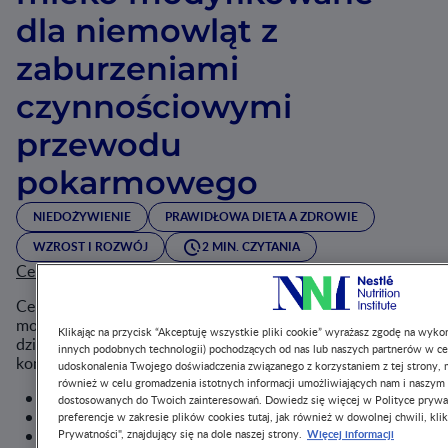
dla niemowląt z
zaburzeniami
czynnościowymi
przewodu
pokarmowego
NIEDOŻYWIENIE
PRAWIDŁOWA DIETA A ZDROWIE
WZROST I ROZWÓJ
2 MIN. CZYTANIA
Cel badania:
Celem badania była ocena skuteczności działania mleka
modyfikowanego dla niemowląt zawierającego składniki o
Klikając na przycisk “Akceptuję wszystkie pliki cookie” wyrażasz zgodę na wykor
działaniu potwierdzonym w randomizowanych badaniach
innych podobnych technologii) pochodzących od nas lub naszych partnerów w ce
kontrolnych, tj.:
udoskonalenia Twojego doświadczenia związanego z korzystaniem z tej strony, m
również w celu gromadzenia istotnych informacji umożliwiających nam i naszym
częściowy hydrolizat serwatki (pH-W),
dostosowanych do Twoich zainteresowań. Dowiedz się więcej w Polityce prywa
Limosaactobacillus (L. ) reuteri DSM 17938,
preferencje w zakresie plików cookies tutaj, jak również w dowolnej chwili, klik
Więcej informacji
prebiotyczną mieszanina galaktooligosacharydów
Prywatności", znajdujący się na dole naszej strony.