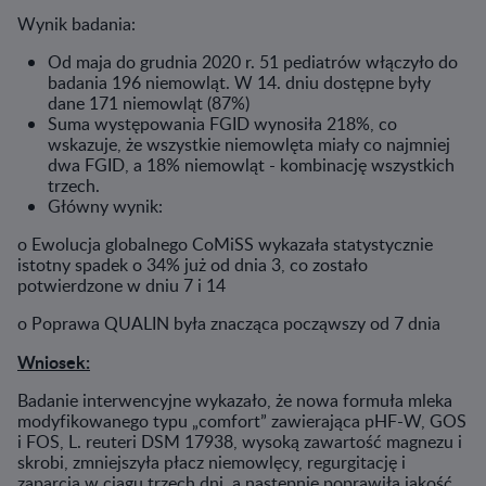
Wynik badania:
Od maja do grudnia 2020 r. 51 pediatrów włączyło do
badania 196 niemowląt. W 14. dniu dostępne były
dane 171 niemowląt (87%)
Suma występowania FGID wynosiła 218%, co
wskazuje, że wszystkie niemowlęta miały co najmniej
dwa FGID, a 18% niemowląt - kombinację wszystkich
trzech.
Główny wynik:
o Ewolucja globalnego CoMiSS wykazała statystycznie
istotny spadek o 34% już od dnia 3, co zostało
potwierdzone w dniu 7 i 14
o Poprawa QUALIN była znacząca począwszy od 7 dnia
Wniosek:
Badanie interwencyjne wykazało, że nowa formuła mleka
modyfikowanego typu „comfort” zawierająca pHF-W, GOS
i FOS, L. reuteri DSM 17938, wysoką zawartość magnezu i
skrobi, zmniejszyła płacz niemowlęcy, regurgitację i
zaparcia w ciągu trzech dni, a następnie poprawiła jakość