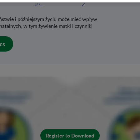
DIETA A ZDROWIE
WZROST I ROZWÓJ
iństwie i późniejszym życiu może mieć wpływ
natalnych, w tym żywienie matki i czynniki
cs
Register to Download