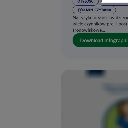
OTYŁOŚĆ
PRAWIDŁOWA 
3 MIN. CZYTANIA
Na ryzyko otyłości w dziec
wiele czynników pre- i post
środowiskowe...
Download Infographi