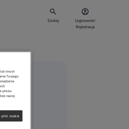
Szukaj
Logowanie/
Rejestracja
(lub innych
lenia Twojego
romadzenia
oich
ie plików
dole naszej
 pliki cookie