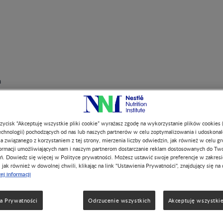
a
przycisk “Akceptuję wszystkie pliki cookie” wyrażasz zgodę na wykorzystanie plików cookies 
chnologii) pochodzących od nas lub naszych partnerów w celu zoptymalizowania i udoskona
a związanego z korzystaniem z tej strony, mierzenia liczby odwiedzin, jak również w celu g
formacji umożliwiających nam i naszym partnerom dostarczanie reklam dostosowanych do Tw
ń. Dowiedz się więcej w Polityce prywatności. Możesz ustawić swoje preferencje w zakres
, jak również w dowolnej chwili, klikając na link "Ustawienia Prywatności", znajdujący się na 
od matki do
ej informacji
a Prywatności
Odrzucenie wszystkich
Akceptuję wszystkie