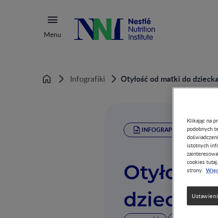
Menu
Otyłość od matki do dzieck
Infografiki
Home
Klikając na 
podobnych te
INFOGRAPHIC
doświadczeni
istotnych in
zainteresowa
cookies tutaj
Otyłość 
Więc
strony.
dziecka
Ustawieni