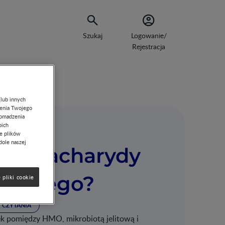
Szukaj
Logowanie/
Rejestracja
(lub innych
lenia Twojego
romadzenia
oich
ie plików
dole naszej
ligosacharydy
owanego?
 pliki cookie
. CZYTANIA
ek pomiędzy HMO, mikrobiotą jelitową i