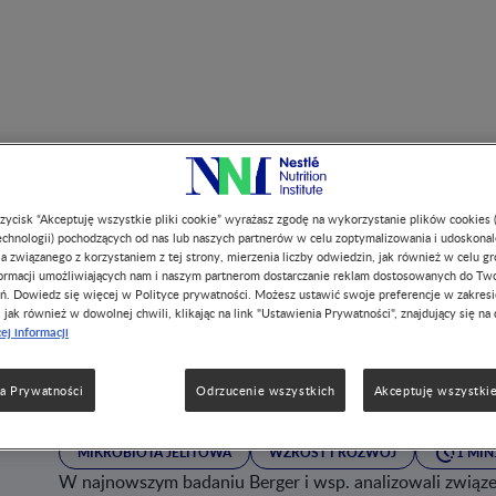
charydy do mleka modyfikowanego?
przycisk “Akceptuję wszystkie pliki cookie” wyrażasz zgodę na wykorzystanie plików cookies 
chnologii) pochodzących od nas lub naszych partnerów w celu zoptymalizowania i udoskona
a związanego z korzystaniem z tej strony, mierzenia liczby odwiedzin, jak również w celu g
formacji umożliwiających nam i naszym partnerom dostarczanie reklam dostosowanych do Tw
ń. Dowiedz się więcej w Polityce prywatności. Możesz ustawić swoje preferencje w zakres
PRESENTATION SLIDE
, jak również w dowolnej chwili, klikając na link "Ustawienia Prywatności", znajdujący się na 
Jak są wybierane o
ej informacji
do mleka modyfik
a Prywatności
Odrzucenie wszystkich
Akceptuję wszystkie
MIKROBIOTA JELITOWA
WZROST I ROZWÓJ
1 MIN
W najnowszym badaniu Berger i wsp. analizowali związ