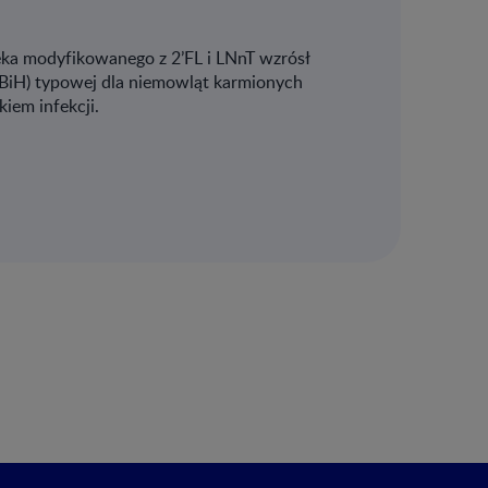
ka modyfikowanego z 2’FL i LNnT wzrósł
T-BiH) typowej dla niemowląt karmionych
kiem infekcji.