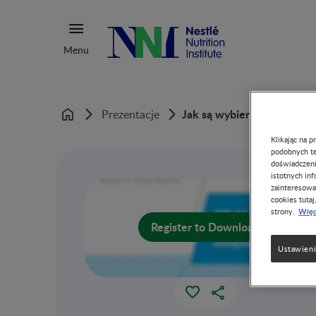
Menu
Jak są wybierane oligosa
Prezentacje
Home
Klikając na 
podobnych te
doświadczeni
istotnych in
zainteresowa
cookies tutaj
Więc
strony.
Register to Download
Ustawieni