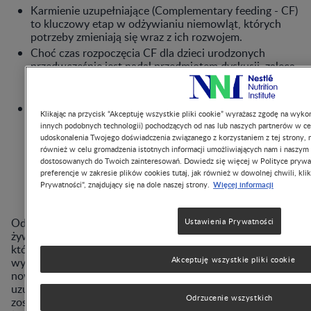
Karmienie uzupełniające (Complementary feeding - CF)
to kluczowy etap w odżywianiu niemowląt, których
potrzeby zmieniają się wraz z ich rozwojem.
Choć czas rozpoczęcia CF dla dzieci urodzonych
przedwcześnie jest nadal przedmiotem dyskusji, zaleca
się indywidualne podejście, zależne od umiejętności
połykania i rozwoju.
Obecne badania pokazują również, że wczesne
Klikając na przycisk “Akceptuję wszystkie pliki cookie” wyrażasz zgodę na wykor
wprowadzenie CF nie zwiększa ryzyka otyłości ani
innych podobnych technologii) pochodzących od nas lub naszych partnerów w ce
alergii u wcześniaków. Wybór żywności, kolejność i
udoskonalenia Twojego doświadczenia związanego z korzystaniem z tej strony, m
szybkość wprowadzania karmienia uzupełniającego
również w celu gromadzenia istotnych informacji umożliwiających nam i naszym
można uznać za takie same jak w przypadku niemowląt
dostosowanych do Twoich zainteresowań. Dowiedz się więcej w Polityce prywa
urodzonych o czasie.
preferencje w zakresie plików cookies tutaj, jak również w dowolnej chwili, klik
Więcej informacji
Prywatności", znajdujący się na dole naszej strony.
Odpowiednie zarządzanie wczesnymi potrzebami
Ustawienia Prywatności
żywieniowymi jest niezwykle istotne dla wcześniaków,
którzy stanowią wrażliwą grupę o specyficznych
Akceptuję wszystkie pliki cookie
wymaganiach żywieniowych, różniących się od potrzeb
noworodków urodzonych o czasie. Karmienie
uzupełniające (CF; lub proces odstawienia od piersi)
Odrzucenie wszystkich
zostało zdefiniowane przez Światową Organizację Zdrowia