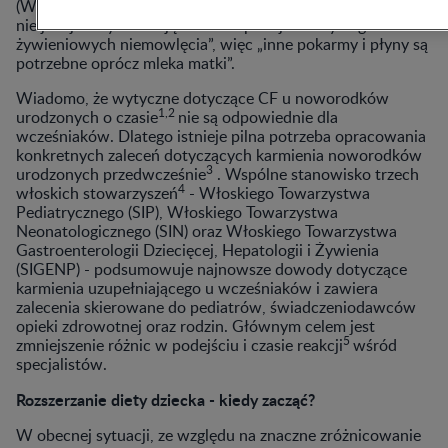
(WHO) jako „proces rozpoczynający się, gdy mleko matki
nie jest już wystarczające dla zaspokojenia wymagań
żywieniowych niemowlęcia”, więc „inne pokarmy i płyny są
potrzebne oprócz mleka matki”.
Wiadomo, że wytyczne dotyczące CF u noworodków
1,2
urodzonych o czasie
nie są odpowiednie dla
wcześniaków. Dlatego istnieje pilna potrzeba opracowania
konkretnych zaleceń dotyczących karmienia noworodków
3
urodzonych przedwcześnie
. Wspólne stanowisko trzech
4
włoskich stowarzyszeń
- Włoskiego Towarzystwa
Pediatrycznego (SIP), Włoskiego Towarzystwa
Neonatologicznego (SIN) oraz Włoskiego Towarzystwa
Gastroenterologii Dziecięcej, Hepatologii i Żywienia
(SIGENP) - podsumowuje najnowsze dowody dotyczące
karmienia uzupełniającego u wcześniaków i zawiera
zalecenia skierowane do pediatrów, świadczeniodawców
opieki zdrowotnej oraz rodzin. Głównym celem jest
5
zmniejszenie różnic w podejściu i czasie reakcji
wśród
specjalistów.
Rozszerzanie diety dziecka - kiedy zacząć?
W obecnej sytuacji, ze względu na znaczne zróżnicowanie