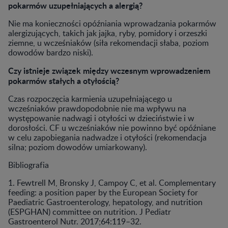
pokarmów uzupełniających a alergią?
Nie ma konieczności opóźniania wprowadzania pokarmów
alergizujących, takich jak jajka, ryby, pomidory i orzeszki
ziemne, u wcześniaków (siła rekomendacji słaba, poziom
dowodów bardzo niski).
Czy istnieje związek między wczesnym wprowadzeniem
pokarmów stałych a otyłością?
Czas rozpoczęcia karmienia uzupełniającego u
wcześniaków prawdopodobnie nie ma wpływu na
występowanie nadwagi i otyłości w dzieciństwie i w
dorosłości. CF u wcześniaków nie powinno być opóźniane
w celu zapobiegania nadwadze i otyłości (rekomendacja
silna; poziom dowodów umiarkowany).
Bibliografia
1. Fewtrell M, Bronsky J, Campoy C, et al. Complementary
feeding: a position paper by the European Society for
Paediatric Gastroenterology, hepatology, and nutrition
(ESPGHAN) committee on nutrition. J Pediatr
Gastroenterol Nutr. 2017;64:119–32.