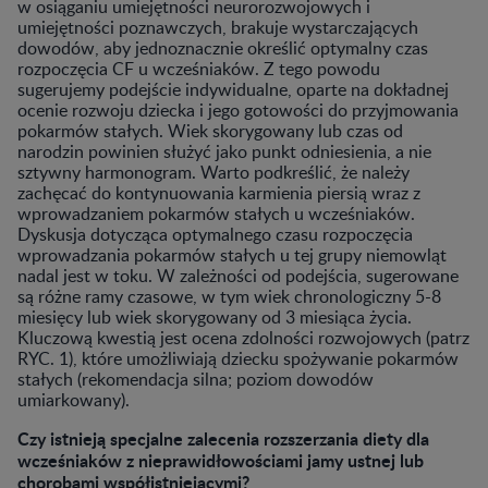
w osiąganiu umiejętności neurorozwojowych i
umiejętności poznawczych, brakuje wystarczających
dowodów, aby jednoznacznie określić optymalny czas
rozpoczęcia CF u wcześniaków. Z tego powodu
sugerujemy podejście indywidualne, oparte na dokładnej
ocenie rozwoju dziecka i jego gotowości do przyjmowania
pokarmów stałych. Wiek skorygowany lub czas od
narodzin powinien służyć jako punkt odniesienia, a nie
sztywny harmonogram. Warto podkreślić, że należy
zachęcać do kontynuowania karmienia piersią wraz z
wprowadzaniem pokarmów stałych u wcześniaków.
Dyskusja dotycząca optymalnego czasu rozpoczęcia
wprowadzania pokarmów stałych u tej grupy niemowląt
nadal jest w toku. W zależności od podejścia, sugerowane
są różne ramy czasowe, w tym wiek chronologiczny 5-8
miesięcy lub wiek skorygowany od 3 miesiąca życia.
Kluczową kwestią jest ocena zdolności rozwojowych (patrz
RYC. 1), które umożliwiają dziecku spożywanie pokarmów
stałych (rekomendacja silna; poziom dowodów
umiarkowany).
Czy istnieją specjalne zalecenia rozszerzania diety dla
wcześniaków z nieprawidłowościami jamy ustnej lub
chorobami współistniejącymi?