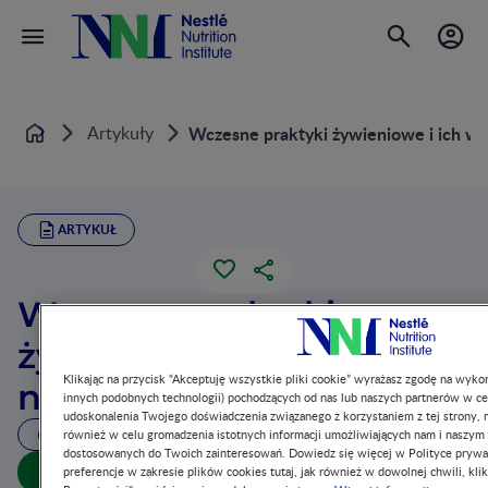
Artykuły
Wczesne praktyki żywieniowe i ich wpł
Home
ARTYKUŁ
Wczesne praktyki
żywieniowe i ich wpływ
Klikając na przycisk “Akceptuję wszystkie pliki cookie” wyrażasz zgodę na wykor
na rozwój celiakii
innych podobnych technologii) pochodzących od nas lub naszych partnerów w ce
udoskonalenia Twojego doświadczenia związanego z korzystaniem z tej strony, m
4 MIN. CZYTANIA
również w celu gromadzenia istotnych informacji umożliwiających nam i naszym
dostosowanych do Twoich zainteresowań. Dowiedz się więcej w Polityce prywa
Download summary
preferencje w zakresie plików cookies tutaj, jak również w dowolnej chwili, klik