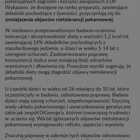
potencjalnych zagrożeń i korzyści związanych z DP.
Wykazano, że dostępne na rynku preparaty, zawierające
składniki pochodzące z żywności, przyczyniają się do
zmniejszenia objawów nietolerancji pokarmowej
.
W niedawno przeprowadzonym badaniu oceniono
tolerancję i akceptowalność diety o wartości 1,2 kcal/ml,
zawierającej 14% składników pochodzących z
standardowego jedzenia, u dzieci w wieku 1-14 lat z
szeregiem schorzeń. Zaobserwowano poprawę
konsystencji stolca oraz mniejszą ilość odruchów
wymiotnych i dławienia się. Powyższe wyniki sugerują, że
składniki diety mogą złagodzić objawy nietolerancji
pokarmowej.
U czwórki dzieci w wieku od 26 miesięcy do 10 lat, które
uczestniczyły w badaniu, odnotowano poprawę. Badane
dzieci mają szereg schorzeń, niepełnosprawność fizyczną,
wady układu pokarmowego i uwarunkowania genetyczne,
takie jak zespół DiGeorge'a, którym towarzyszą trudności
w uczeniu się. Wśród zgłaszanych objawów nietolerancji
pokarmowej występowały: refluks, zaparcia i wymioty.
Znaczną poprawę w zakresie tych objawów odnotowano