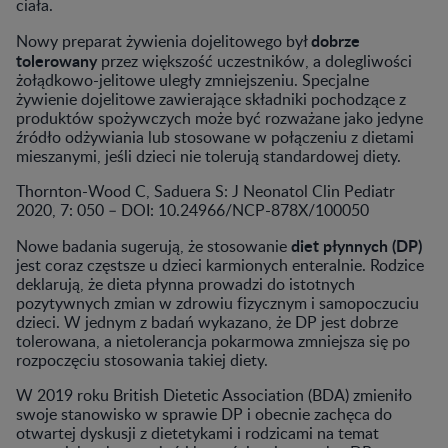
ciała.
dobrze
Nowy preparat żywienia dojelitowego był
tolerowany
przez większość uczestników, a dolegliwości
żołądkowo-jelitowe uległy zmniejszeniu. Specjalne
żywienie dojelitowe zawierające składniki pochodzące z
produktów spożywczych może być rozważane jako jedyne
źródło odżywiania lub stosowane w połączeniu z dietami
mieszanymi, jeśli dzieci nie tolerują standardowej diety.
Thornton-Wood C, Saduera S: J Neonatol Clin Pediatr
2020, 7: 050 – DOI: 10.24966/NCP-878X/100050
diet płynnych (DP)
Nowe badania sugerują, że stosowanie
jest coraz częstsze u dzieci karmionych enteralnie. Rodzice
deklarują, że dieta płynna prowadzi do istotnych
pozytywnych zmian w zdrowiu fizycznym i samopoczuciu
dzieci. W jednym z badań wykazano, że DP jest dobrze
tolerowana, a nietolerancja pokarmowa zmniejsza się po
rozpoczęciu stosowania takiej diety.
W 2019 roku British Dietetic Association (BDA) zmieniło
swoje stanowisko w sprawie DP i obecnie zachęca do
otwartej dyskusji z dietetykami i rodzicami na temat