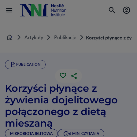
Artykuły
Publikacje
Korzyści płynące z żyw
Home
PUBLICATION
Korzyści płynące z
żywienia dojelitowego
połączonego z dietą
mieszaną
MIKROBIOTA JELITOWA
6 MIN. CZYTANIA