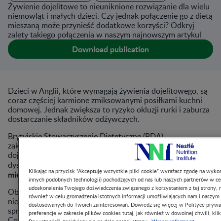
Żywienie dojelitowe to nieuniknione rozwiązanie dla wielu
niemowląt i małych dzieci. Czy jednak połączenie go z dietą
mieszaną może przynieść dodatkowe korzyści? Odkryj
zalety takiego połączenia w naszym najnowszym artykul
Download publication
Dzieci w Anglii, które wymagają żywienia dojelitowego, są
coraz częściej karmione zmiksowanymi posiłkami kuchni
domowej. Jednak zwiększa to ryzyko okluzji rurki i zaburza
dostarczanie składników odżywczych.
Brytyjskie Stowarzyszenie Dietetyczne (BDA)
zaktualizowało swoje stanowisko w sprawie żywienia
dojelitowego, tak aby zachęcić do bardziej otwartej
diet
dyskusji z pacjentami i opiekunami na temat
Klikając na przycisk “Akceptuję wszystkie pliki cookie” wyrażasz zgodę na wykor
mieszanych
.
innych podobnych technologii) pochodzących od nas lub naszych partnerów w ce
udoskonalenia Twojego doświadczenia związanego z korzystaniem z tej strony, m
Obecnie opracowane żywienie dojelitowe pozwala uniknąć
również w celu gromadzenia istotnych informacji umożliwiających nam i naszym
niedoborów żywieniowych i jest bezpieczne. W badaniach
dostosowanych do Twoich zainteresowań. Dowiedz się więcej w Polityce prywa
sprawdzono je pod kątem kryteriów Association for
preferencje w zakresie plików cookies tutaj, jak również w dowolnej chwili, klik
Contextual Behavioural Science (ACBS) dotyczących