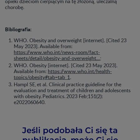
opieki dzieciom cierpiącym na tę złożoną, uleczalną
chorobę.
Bibliografia:
WHO. Obesity and overweight [internet]. [Cited 23
May 2023]. Available from:
https://www.who.int/news-room/fact-
sheets/detail/obesity-and-overweight…
;
WHO. Obesity [internet]. [Cited 23 May 2023].
Available from:
https://www.who.int/health-
topics/obesity#tab=tab_1
.
Hampl SE, et al. Clinical practice guideline for the
evaluation and treatment of children and adolescents
with obesity. Pediatrics. 2023 Feb;151(2):
e2022060640.
Jeśli podobała Ci się ta
publikacja, może Ci się