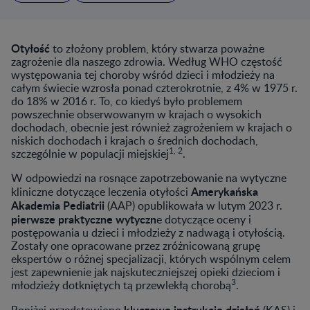
Otyłość
to złożony problem, który stwarza poważne
zagrożenie dla naszego zdrowia. Według WHO częstość
występowania tej choroby wśród dzieci i młodzieży na
całym świecie wzrosła ponad czterokrotnie, z 4% w 1975 r.
do 18% w 2016 r. To, co kiedyś było problemem
powszechnie obserwowanym w krajach o wysokich
dochodach, obecnie jest również zagrożeniem w krajach o
niskich dochodach i krajach o średnich dochodach,
1, 2
szczególnie w populacji miejskiej
.
W odpowiedzi na rosnące zapotrzebowanie na wytyczne
Amerykańska
kliniczne dotyczące leczenia otyłości
Akademia Pediatrii
(AAP) opublikowała w lutym 2023 r.
pierwsze praktyczne wytyczn
e dotyczące oceny i
postępowania u dzieci i młodzieży z nadwagą i otyłością.
Zostały one opracowane przez zróżnicowaną grupę
ekspertów o różnej specjalizacji, których wspólnym celem
jest zapewnienie jak najskuteczniejszej opieki dzieciom i
3
młodzieży dotkniętych tą przewlekłą chorobą
.
kluczowe instrukcje działań