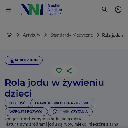
Artykuły
Standardy Medyczne
Rola jodu w 
Home
PUBLICATION
Rola jodu w żywieniu
dzieci
OTYŁOŚĆ
PRAWIDŁOWA DIETA A ZDROWIE
WZROST I ROZWÓJ
11 MIN. CZYTANIA
Jod jest niezbędnym składnikiem diety.
Naturalnymiźródłami jodu są ryby, mleko, niektóre ziarna