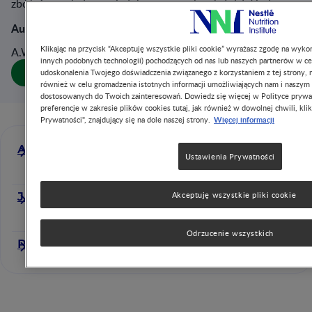
zbóż.Ze względu na niedobory naturalnych źródeł joduw
Author(s):
Klikając na przycisk “Akceptuję wszystkie pliki cookie” wyrażasz zgodę na wykor
A.Wiernicka , J.Socha , P.Socha
innych podobnych technologii) pochodzących od nas lub naszych partnerów w ce
Download publication
udoskonalenia Twojego doświadczenia związanego z korzystaniem z tej strony, m
również w celu gromadzenia istotnych informacji umożliwiających nam i naszym
dostosowanych do Twoich zainteresowań. Dowiedz się więcej w Polityce prywa
preferencje w zakresie plików cookies tutaj, jak również w dowolnej chwili, klik
Więcej informacji
Prywatności", znajdujący się na dole naszej strony.
A.Wiernicka
Ustawienia Prywatności
J.Socha
Akceptuję wszystkie pliki cookie
Odrzucenie wszystkich
P.Socha