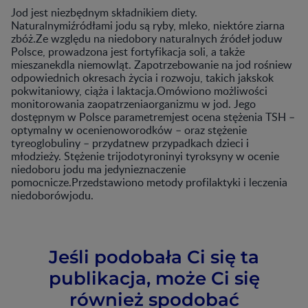
Jod jest niezbędnym składnikiem diety.
Naturalnymiźródłami jodu są ryby, mleko, niektóre ziarna
zbóż.Ze względu na niedobory naturalnych źródeł joduw
Polsce, prowadzona jest fortyfikacja soli, a także
mieszanekdla niemowląt. Zapotrzebowanie na jod rośniew
odpowiednich okresach życia i rozwoju, takich jakskok
pokwitaniowy, ciąża i laktacja.Omówiono możliwości
monitorowania zaopatrzeniaorganizmu w jod. Jego
dostępnym w Polsce parametremjest ocena stężenia TSH –
optymalny w ocenienoworodków – oraz stężenie
tyreoglobuliny – przydatnew przypadkach dzieci i
młodzieży. Stężenie trijodotyroninyi tyroksyny w ocenie
niedoboru jodu ma jedynieznaczenie
pomocnicze.Przedstawiono metody profilaktyki i leczenia
niedoborówjodu.
Jeśli podobała Ci się ta
publikacja, może Ci się
również spodobać