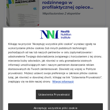
rodzinnego w
profilaktycznej opiece
zdrowotnej nad dziećmi i
Współautorstwo 2 ekspertów
młodzieżą
Znaczenie białka w
Klikając na przycisk “Akceptuję wszystkie pliki cookie” wyrażasz zgodę na
żywieniu niemowląt
wykorzystanie plików cookies (lub innych podobnych technologii)
Jerzy Socha
pochodzących od nas lub naszych partnerów w celu zoptymalizowania i
udoskonalenia Twojego doświadczenia związanego z korzystaniem z tej strony,
mierzenia liczby odwiedzin, jak również w celu gromadzenia istotnych
informacji umożliwiających nam i naszym partnerom dostarczanie reklam
dostosowanych do Twoich zainteresowań. Dowiedz się więcej w Polityce
prywatności. Możesz ustawić swoje preferencje w zakresie plików cookies
tutaj, jak również w dowolnej chwili, klikając na link "Ustawienia Prywatności",
Więcej informacji
znajdujący się na dole naszej strony.
Rola jodu w żywieniu
dzieci
Ustawienia Prywatności
Współautorstwo 3 ekspertów
Akceptuję wszystkie pliki cookie