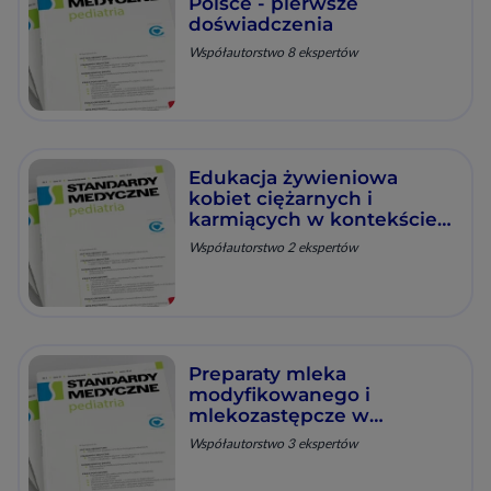
Polsce - pierwsze
doświadczenia
Współautorstwo 8 ekspertów
Edukacja żywieniowa
kobiet ciężarnych i
karmiących w kontekście
suplementacji diety
Współautorstwo 2 ekspertów
Preparaty mleka
modyfikowanego i
mlekozastępcze w
żywieniu dzieci
Współautorstwo 3 ekspertów