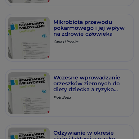
Mikrobiota przewodu
pokarmowego i jej wpływ
na zdrowie człowieka
Carlos Lifschitz
Wczesne wprowadzanie
orzeszków ziemnych do
diety dziecka a ryzyko
alergii – wyniki badania
Piotr Buda
LEAP
Odżywianie w okresie
ciąży i laktacji a ryzyko