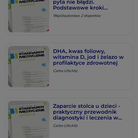
pyta nie błądzi.
Podstawowe kroki
diagnostyczno-
Współautorstwo 2 ekspertów
terapeutyczne
DHA, kwas foliowy,
witamina D, jod i żelazo w
profilaktyce zdrowotnej
Carlos Lifschitz
Zaparcie stolca u dzieci -
praktyczny przewodnik
diagnostyki i leczenia w
pediatrii
Carlos Lifschitz