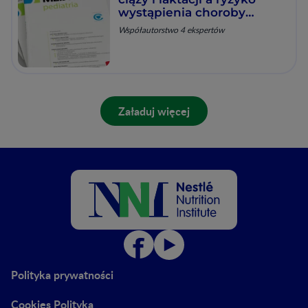
wystąpienia choroby
atopowej u dziecka
Współautorstwo 4 ekspertów
Załaduj więcej
Polityka prywatności
Cookies Polityka