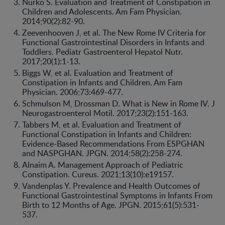
Nurko S. Evaluation and Treatment of Constipation in
Children and Adolescents. Am Fam Physician.
2014;90(2):82-90.
Zeevenhooven J, et al. The New Rome IV Criteria for
Functional Gastrointestinal Disorders in Infants and
Toddlers. Pediatr Gastroenterol Hepatol Nutr.
2017;20(1):1-13.
Biggs W, et al. Evaluation and Treatment of
Constipation in Infants and Children. Am Fam
Physician. 2006;73:469-477.
Schmulson M, Drossman D. What is New in Rome IV. J
Neurogastroenterol Motil. 2017;23(2):151-163.
Tabbers M, et al. Evaluation and Treatment of
Functional Constipation in Infants and Children:
Evidence-Based Recommendations From ESPGHAN
and NASPGHAN. JPGN. 2014;58(2):258-274.
Alnaim A. Management Approach of Pediatric
Constipation. Cureus. 2021;13(10):e19157.
Vandenplas Y. Prevalence and Health Outcomes of
Functional Gastrointestinal Symptoms in Infants From
Birth to 12 Months of Age. JPGN. 2015;61(5):531-
537.