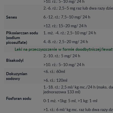
>10. rż.: 5–10 mg/ 24 h
2.-6. rż.: 2,5–5 mg raz lub dwa razy dzi
Senes
6.-12. rż.: 7,5–10 mg/ 24 h
>12. rż.: 15–20 mg/ 24 h
Pikosiarczan sodu
1. mż. -4. rż.: 2,5–10 mg/ 24 h
(sodium
4.-8. rż.: 2,5–20 mg/ 24 h
picosulfate)
Leki na przeczyszczenie w formie doodbytniczej/lewa
2.-10. rż.: 5 mg/ 24 h
Bisakodyl
>10. rż.: 5–10 mg/ 24 h
<6. rż.: 60ml
Dokuzynian
sodowy
>6. rż.: 120ml
1.-18. rż.: 2,5 ml/ kg mc./24 h (maks. 
jednorazowa 133 ml)
Fosforan sodu
0-1 mż. <1kg: 5 ml, >1 kg: 1-ml
>1. rż.: 6 ml/ kg mc. raz lub dwa razy d