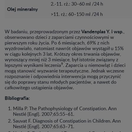
2.-11. rż.: 30–60 ml /24 h
Olej mineralny
>11. rż.: 60–150 ml /24 h
Vandenplas Y. i wsp
W badaniu, przeprowadzonym przez
.,
obserwowano dzieci z zaparciami czynnościowymi w
pierwszym roku życia. Po 6 miesiącach, 69% z nich
wyzdrowiało, natomiast nawrót objawów wystąpił u 15%
w ciągu kolejnych 3 lat. Krótszy okres trwania objawów,
wynoszący mniej niż 3 miesiące, był istotnie związany z
9
lepszymi wynikami leczenia
. Zaparcia u niemowląt i dzieci
mogą stanowić wyzwanie terapeutyczne. Jednak wczesne
rozpoznanie i odpowiednia interwencja mogą przyczynić
się do poprawy stanu młodych pacjentów, a nawet do
całkowitego ustąpienia objawów.
Bibliografia:
Milla P. The Pathophysiology of Constipation. Ann
Nestlé [Engl]. 2007;65:55–61.
Sauvat F. Diagnosis of Constipation in Children. Ann
Nestlé [Engl]. 2007;65:63–71.