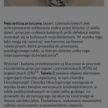
Najczęstszą przyczyną
zaparć czynnościowych jest
wstrzymywanie oddawania stolca przez dziecko. U wielu
dzieci, przyczyn unikania kolejnych prób defekacji można
doszukać się w bolesnych wypróżnieniach. W wyniku tego
lęku mogą się rozwinąć mechanizmy zachowań
retencyjnych, które prowadzą do powstania
patologicznego cyklu, w którym dziecko unika tego
4
nieprzyjemnego doświadczenia
.
Wywiad i badania przedmiotowe są kluczowe w procesie
rozróżniania przyczyn zaparć czynnościowych (95%) od
3,8
Tabela 2
organicznych (5%)
.
zawiera objawy alarmowe,
sugerujące chorobę organiczną, w tym chorobę
Hirschsprung8. Choroba Hirschsprunga występuje w
wyniku braku zwojów nerwowych śródmięśniowych, a
także podśluzówkowych w części jelita grubego, co
prowadzi do utrzymującego się skurczu tonicznego w
danym odcinku jelita. Dodatkowo, wykonanie manometrii
odbytu może pomóc w potwierdzeniu zaparcia