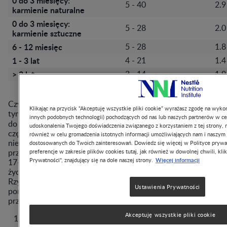
0 do 3 miesięcy:
5 - 40
2.9
karmienie naturalne
0 do 3 miesięcy:
5 - 28
2.0
karmienie sztuczne
6 - 12 miesięc
5 - 28
1.8
1 - 3 lat
4 - 21
1.4
> 3 lat
3 - 14
1.9
FGID
Czynnościowe zaburzenia żołądkowo-jelitowe (
), w
Klikając na przycisk “Akceptuję wszystkie pliki cookie” wyrażasz zgodę na wykor
tym zaparcia, według obecnych standardów, klasyfikuje się
innych podobnych technologii) pochodzących od nas lub naszych partnerów w ce
6
DGBI
do kategorii zaburzeń osi mózg-jelito (
)
. Zgłaszana
udoskonalenia Twojego doświadczenia związanego z korzystaniem z tej strony, m
częstość występowania zaparć czynnościowych u
również w celu gromadzenia istotnych informacji umożliwiających nam i naszym
niemowląt i małych dzieci może różnić się w zależności od
dostosowanych do Twoich zainteresowań. Dowiedz się więcej w Polityce prywa
4
przeprowadzonych badań, wahając się od 5% do 27%
. W
preferencje w zakresie plików cookies tutaj, jak również w dowolnej chwili, klik
Więcej informacji
Prywatności", znajdujący się na dole naszej strony.
17-40% przypadków zaparcia pojawiają się już w 1. roku
7
życia
. Rozpoznawanie zaparć na podstawie Kryteriów
Rzymskich IV wymaga zaobserwowania przynajmniej 2 z
Ustawienia Prywatności
poniższych objawów u dzieci w wieku do 4 lat na
4
przestrzeni 1 miesiąca
:
Akceptuję wszystkie pliki cookie
Oddawanie stolca rzadziej niż 2 razy w tygodniu.