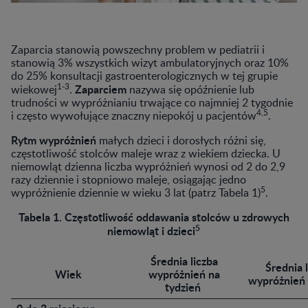
Zaparcia stanowią powszechny problem w pediatrii i
stanowią 3% wszystkich wizyt ambulatoryjnych oraz 10%
do 25% konsultacji gastroenterologicznych w tej grupie
1-3
Zaparciem
wiekowej
.
nazywa się opóźnienie lub
trudności w wypróżnianiu trwające co najmniej 2 tygodnie
4,5
i często wywołujące znaczny niepokój u pacjentów
.
Rytm wypróżnień
małych dzieci i dorosłych różni się,
częstotliwość stolców maleje wraz z wiekiem dziecka. U
niemowląt dzienna liczba wypróżnień wynosi od 2 do 2,9
razy dziennie i stopniowo maleje, osiągając jedno
5
wypróżnienie dziennie w wieku 3 lat (patrz Tabela 1)
.
Tabela 1. Częstotliwość oddawania stolców u zdrowych
5
niemowląt i dzieci
Średnia liczba
Średnia 
Wiek
wypróżnień na
wypróżnień 
tydzień