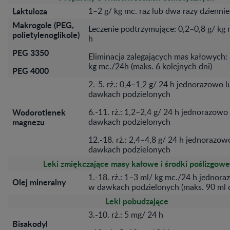
Laktuloza
1–2 g/ kg mc. raz lub dwa razy dziennie
Makrogole (PEG,
Leczenie podtrzymujące: 0,2–0,8 g/ kg
polietylenoglikole)
h
PEG 3350
Eliminacja zalegających mas kałowych: 
kg mc./24h (maks. 6 kolejnych dni)
PEG 4000
2.-5. rż.: 0,4–1,2 g/ 24 h jednorazowo 
dawkach podzielonych
Wodorotlenek
6.-11. rż.: 1,2–2,4 g/ 24 h jednorazowo
magnezu
dawkach podzielonych
12.-18. rż.: 2,4–4,8 g/ 24 h jednorazow
dawkach podzielonych
Leki zmiękczające masy kałowe i środki poślizgowe
1.-18. rż.: 1–3 ml/ kg mc./24 h jednor
Olej mineralny
w dawkach podzielonych (maks. 90 ml d
Leki pobudzające
3.-10. rż.: 5 mg/ 24 h
Bisakodyl