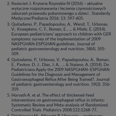
Kwiecień J. Kryteria Rzymskie IV (2016) – aktualne
wytyczne rozpoznawania i leczenia czynnościowych
zaburzeń przewodu pokarmowego u dzieci , Standardy
Medyczne/Pediatria 2016; 13: 597-605.
Quitadamo, P., Papadopoulou, A., Wenzl, T., Urbonas,
V., Kneepkens, C. F., Roman, E., ... & Miele, E. (2014).
European pediatricians’ approach to children with GER
symptoms: survey of the implementation of 2009
NASPGHAN-ESPGHAN guidelines. Journal of
pediatric gastroenterology and nutrition, 58(4), 505-
509.
Quitadamo, P., Urbonas, V., Papadopoulou, A., Roman,
E., Pavkov, D. J., Dias, J. A., ... & Staiano, A. (2014). Do
Pediatricians Apply the 2009 NASPGHAN–ESPGHAN
Guidelines for the Diagnosis and Management of
Gastroesophageal Reflux After Being Trained?. Journal
of pediatric gastroenterology and nutrition, 59(3), 356-
359.
Horvath A, et al. The effect of thickened-feed
interventions on gastroesophageal reflux in infants:
Systematic Review and Meta-analysis of Randomized,
Controlled Trials. Pediatrics 2008;122:1268-77.
Dziekiewicz M., Albrecht P. Ulewanie – praktyczny