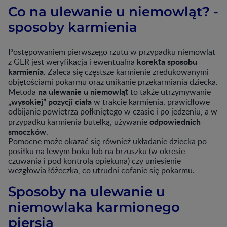
Co na ulewanie u niemowląt? -
sposoby karmienia
Postępowaniem pierwszego rzutu w przypadku niemowląt
korekta sposobu
z GER jest weryfikacja i ewentualna
karmienia
. Zaleca się częstsze karmienie zredukowanymi
objętościami pokarmu oraz unikanie przekarmiania dziecka.
na ulewanie u niemowląt
Metoda
to także utrzymywanie
„wysokiej” pozycji ciała
w trakcie karmienia, prawidłowe
odbijanie powietrza połkniętego w czasie i po jedzeniu, a w
odpowiednich
przypadku karmienia butelką, używanie
smoczków
.
Pomocne może okazać się również układanie dziecka po
posiłku na lewym boku lub na brzuszku (w okresie
czuwania i pod kontrolą opiekuna) czy uniesienie
wezgłowia łóżeczka, co utrudni cofanie się pokarmu.
Sposoby na ulewanie u
niemowlaka karmionego
piersią