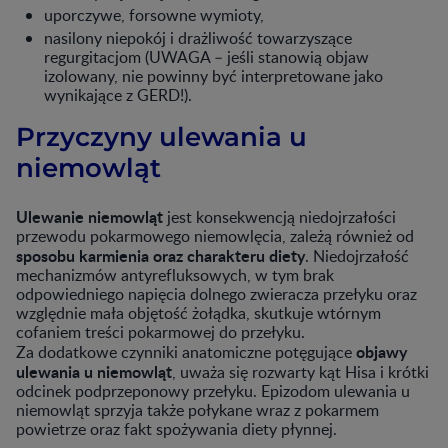
uporczywe, forsowne wymioty,
nasilony niepokój i drażliwość towarzyszące
regurgitacjom (UWAGA – jeśli stanowią objaw
izolowany, nie powinny być interpretowane jako
wynikające z GERD!).
Przyczyny ulewania u
niemowląt
Ulewanie niemowląt
jest konsekwencją niedojrzałości
przewodu pokarmowego niemowlęcia, zależą również od
sposobu karmienia oraz charakteru diety
. Niedojrzałość
mechanizmów antyrefluksowych, w tym brak
odpowiedniego napięcia dolnego zwieracza przełyku oraz
względnie mała objętość żołądka, skutkuje wtórnym
cofaniem treści pokarmowej do przełyku.
objawy
Za dodatkowe czynniki anatomiczne potęgujące
ulewania u niemowląt
, uważa się rozwarty kąt Hisa i krótki
odcinek podprzeponowy przełyku. Epizodom ulewania u
niemowląt sprzyja także połykane wraz z pokarmem
powietrze oraz fakt spożywania diety płynnej.