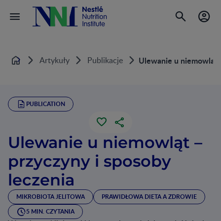
Artykuły
Publikacje
Ulewanie u niemowląt –
Home
PUBLICATION
Ulewanie u niemowląt –
przyczyny i sposoby
leczenia
MIKROBIOTA JELITOWA
PRAWIDŁOWA DIETA A ZDROWIE
5 MIN. CZYTANIA