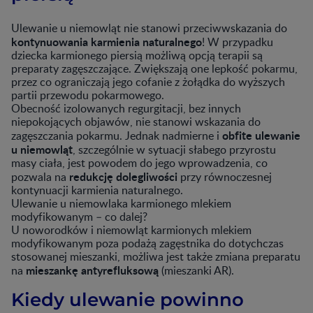
Ulewanie u niemowląt nie stanowi przeciwwskazania do
kontynuowania karmienia naturalnego
! W przypadku
dziecka karmionego piersią możliwą opcją terapii są
preparaty zagęszczające. Zwiększają one lepkość pokarmu,
przez co ograniczają jego cofanie z żołądka do wyższych
partii przewodu pokarmowego.
Obecność izolowanych regurgitacji, bez innych
niepokojących objawów, nie stanowi wskazania do
obfite ulewanie
zagęszczania pokarmu. Jednak nadmierne i
u niemowląt
, szczególnie w sytuacji słabego przyrostu
masy ciała, jest powodem do jego wprowadzenia, co
redukcję dolegliwości
pozwala na
przy równoczesnej
kontynuacji karmienia naturalnego.
Ulewanie u niemowlaka karmionego mlekiem
modyfikowanym – co dalej?
U noworodków i niemowląt karmionych mlekiem
modyfikowanym poza podażą zagęstnika do dotychczas
stosowanej mieszanki, możliwa jest także zmiana preparatu
mieszankę antyrefluksową
na
(mieszanki AR).
Kiedy ulewanie powinno