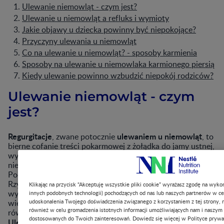
Ulewanie niemowląt - czym jest?
Ulewanie u niemowląt a refluks i wymioty
Jakie objawy u dziecka powinny być niepokojące?
Przyczyny ulewania u niemowląt
Co na ulewanie u niemowląt? - sposoby karmienia
Sposoby na ulewanie u niemowlaka karmionego piersią
Kiedy ulewanie powinno wzbudzić niepokój rodziców?
Ulewanie niemowląt - czym
jest?
Regurgitacje
ulewaniem u niemowląt
, zwane potocznie
, to
bierne cofanie treści pokarmowej z żołądka do jamy ustnej,
występują one u zdrowych i prawidłowo rosnących
niemowląt.
Podstawę rozpoznania regurgitacji stanowią Kryteria
Rzymskie IV, zgodnie z którymi wymagane jest stwierdzenie
Klikając na przycisk “Akceptuję wszystkie pliki cookie” wyrażasz zgodę na wykor
występowania objawów cofania treści pokarmowej 2 lub
innych podobnych technologii) pochodzących od nas lub naszych partnerów w ce
udoskonalenia Twojego doświadczenia związanego z korzystaniem z tej strony, m
więcej razy w ciągu dnia przez minimum 3 tygodnie przy
również w celu gromadzenia istotnych informacji umożliwiających nam i naszym
równoczesnym braku objawów alarmowych.
dostosowanych do Twoich zainteresowań. Dowiedz się więcej w Polityce prywa
Ulewanie niemowląt
zwykle nie wiąże się z