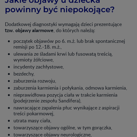
powinny być niepokojące?
Dodatkowej diagnostyki wymagają dzieci prezentujące
tzw. objawy alarmowe
, do których należą:
początek objawów po 6. m.ż. lub brak spontanicznej
remisji po 12.-18. m.ż.,
ulewania ze śladami krwi lub fusowatą treścią,
wymioty żółciowe,
incydenty zachłystowe,
bezdechy,
zaburzenia rozwoju,
zaburzenia karmienia i połykania, odmowa karmienia,
nieprawidłowa pozycja ciała w trakcie karmienia
(podejrzenie zespołu Sandifera),
nawracające zapalenia płuc wynikające z aspiracji
treści pokarmowej,
utrata masy ciała,
towarzyszące objawy ogólne, w tym gorączka,
towarzyszące objawy neurologiczne,