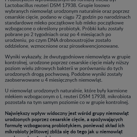
Lactobacillus reuteri DSM 17938. Grupie losowo
wybranych niemowląt urodzonym naturalnie oraz poprzez
cesarskie cięcie, podano w ciągu 72 godzin po narodzinach
standardowe mleko początkowe lub mleko początkowe
wzbogacone o określony probiotyk. Próbki kału zostały
pobrane po 2 tygodniach oraz po 4 miesiącach po
urodzeniu, po czym DNA drobnoustrojów zostało
oddzielone, wzmocnione oraz pirosekwencjonowane.
Wyniki wykazały, że dwutygodniowe niemowlęta w grupie
kontrolnej, urodzone poprzez cesarskie cięcie miały niższy
poziom wielu zdrowych bakterii w porównaniu do tych
urodzonych drogą pochwową. Podobne wyniki zostały
zaobserwowane u 4 miesięcznych niemowląt.
U niemowląt urodzonych naturalnie, które były karmione
mlekiem wzbogaconym o L reuteri DSM 17938, mikrobiota
pozostała na tym samym poziomie co w grupie kontrolnej.
Największy wpływ widoczny jest wśród grupy niemowląt
urodzonych poprzez cesarskie cięcie, a spożywających
formułę wzbogaconą probiotykiem, ponieważ skład ich
mikrobioty jelitowej zbliża się do tego jak u niemowląt