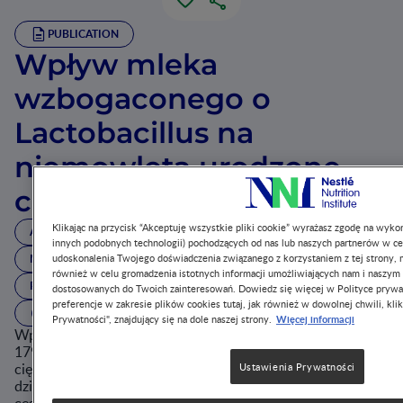
PUBLICATION
Wpływ mleka
wzbogaconego o
Lactobacillus na
niemowlęta urodzone
cięciem cesarskim
Klikając na przycisk “Akceptuję wszystkie pliki cookie” wyrażasz zgodę na wykor
ALERGIE
CIĄŻA I KARMIENIE PIERSIĄ
innych podobnych technologii) pochodzących od nas lub naszych partnerów w ce
MAŁA MASA URODZENIOWA
ODŻYWIANIE PO 1 ROKU
udoskonalenia Twojego doświadczenia związanego z korzystaniem z tej strony, m
również w celu gromadzenia istotnych informacji umożliwiających nam i naszym
PRAWIDŁOWA DIETA A ZDROWIE
WZROST I ROZWÓJ
dostosowanych do Twoich zainteresowań. Dowiedz się więcej w Polityce prywa
preferencje w zakresie plików cookies tutaj, jak również w dowolnej chwili, klik
2 MIN. CZYTANIA
Więcej informacji
Prywatności", znajdujący się na dole naszej strony.
Wpływ preparatu zawierającego Lactobacillus reuteri DSM
17938 na mikrobiotę kałową niemowląt urodzonych przez
cięcie cesarskie. Badanie Jak różni się mikrobiota jelitowa
Ustawienia Prywatności
dzieci urodzonych drogą naturalną i tych urodzonych przez
cesarskie cięcie? Jak możemy na nią wpływać?