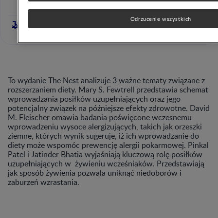
Odrzucenie wszystkich
Jatinder Bhatia
To wydanie The Nest analizuje 3 ważne tematy związane z
rozszerzaniem diety. Mary S. Fewtrell przedstawia schemat
wprowadzania posiłków uzupełniających oraz jego
potencjalny związek na późniejsze efekty zdrowotne. David
M. Fleischer omawia badania poświęcone wczesnemu
wprowadzeniu wysoce alergizujących, takich jak orzeszki
ziemne, których wynik sugeruje, iż ich wprowadzanie do
diety może wspomóc prewencję alergii pokarmowej. Pinkal
Patel i Jatinder Bhatia wyjaśniają kluczową rolę posiłków
uzupełniających w żywieniu wcześniaków. Przedstawiają
jak sposób żywienia pozwala uniknąć niedoborów i
zaburzeń wzrastania.