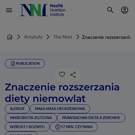
Artykuły
The Nest
Znaczenie rozszerzania 
Home
PUBLICATION
Znaczenie rozszerzania
diety niemowlat
ALERGIE
MAŁA MASA URODZENIOWA
MIKROBIOTA JELITOWA
PRAWIDŁOWA DIETA A ZDROWIE
WZROST I ROZWÓJ
17 MIN. CZYTANIA