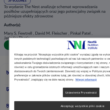
39 VOLUMES
To wydanie The Nest analizuje schemat wprowadzania
posiłków uzupełniających oraz jego potencjalny związek na
późniejsze efekty zdrowotne
Author(s):
Mary S. Fewtrell , David M. Fleischer , Pinkal Patel ,
Jatinder Bhatia
Download publication
Klikając na przycisk “Akceptuję wszystkie pliki cookie” wyrażasz zgodę na wykor
innych podobnych technologii) pochodzących od nas lub naszych partnerów w ce
udoskonalenia Twojego doświadczenia związanego z korzystaniem z tej strony, m
również w celu gromadzenia istotnych informacji umożliwiających nam i naszym
dostosowanych do Twoich zainteresowań. Dowiedz się więcej w Polityce prywa
Mary S. Fewtrell
preferencje w zakresie plików cookies tutaj, jak również w dowolnej chwili, klik
Więcej informacji
Prywatności", znajdujący się na dole naszej strony.
David M. Fleischer
Ustawienia Prywatności
Pinkal Patel
Akceptuję wszystkie pliki cookie