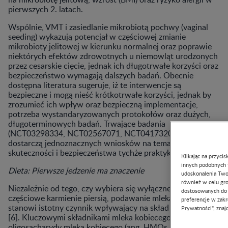
pierwszych 2. latach.
Wspólnie, VMT i zasiedlanie mikrobiotą pochwy (vaginal
seeding) wykazują potencjał w częściowej zmianie
mikrobioty jelitowej w kierunku normalnej oraz poprawie
niektórych efektów zdrowotnych u niemowląt urodzonych
przez cesarskie cięcie, jednak ich długotrwałe korzyści oraz
bezpieczeństwo wymagają dalszych badań. Obecnie
dostępna literatura sugeruje, iż te interwencje są
bezpieczne i mogą nieść krótkotrwałe korzyści, jednak by
zrozumieć ich wpływ oraz bezpieczną implementacje,
potrzeba wystandaryzowanych protokołów oraz dużych,
długoterminowych badań. Trwające badania
(NCT03298334, NCT02567071, NCT04173208) być może
dostarczą jednoznacznych wniosków na temat
skuteczności i bezpieczeństwa tychże praktyk.
Klikając na przyci
innych podobnych t
Dieta: Pierwsze jedzenie ma znaczenie
udoskonalenia Twoj
również w celu gro
Niezależnie od tego, czy wybiera się wyłączne, czy
dostosowanych do 
częściowe karmienie piersią, podawanie mleka matki
preferencje w zakr
stanowi istotny czynnik wpływający na skład mikrobiomu
Prywatności", znajd
[6]. Kluczowymi składnikami mleka kobiecego są
oligosacharydy mleka kobiecego (ang. HMOs - human milk