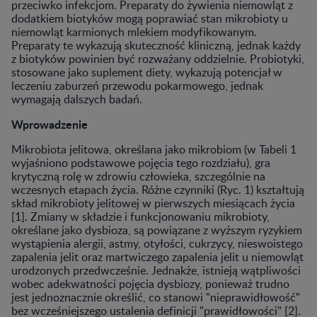
przeciwko infekcjom. Preparaty do żywienia niemowląt z
dodatkiem biotyków mogą poprawiać stan mikrobioty u
niemowląt karmionych mlekiem modyfikowanym.
Preparaty te wykazują skuteczność kliniczną, jednak każdy
z biotyków powinien być rozważany oddzielnie. Probiotyki,
stosowane jako suplement diety, wykazują potencjał w
leczeniu zaburzeń przewodu pokarmowego, jednak
wymagają dalszych badań.
Wprowadzenie
Mikrobiota jelitowa, określana jako mikrobiom (w Tabeli 1
wyjaśniono podstawowe pojęcia tego rozdziału), gra
krytyczną rolę w zdrowiu człowieka, szczególnie na
wczesnych etapach życia. Różne czynniki (Ryc. 1) kształtują
skład mikrobioty jelitowej w pierwszych miesiącach życia
[1]. Zmiany w składzie i funkcjonowaniu mikrobioty,
określane jako dysbioza, są powiązane z wyższym ryzykiem
wystąpienia alergii, astmy, otyłości, cukrzycy, nieswoistego
zapalenia jelit oraz martwiczego zapalenia jelit u niemowląt
urodzonych przedwcześnie. Jednakże, istnieją wątpliwości
wobec adekwatności pojęcia dysbiozy, ponieważ trudno
jest jednoznacznie określić, co stanowi "nieprawidłowość"
bez wcześniejszego ustalenia definicji "prawidłowości" [2].