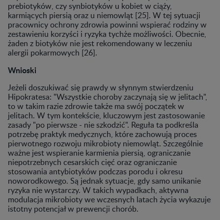
prebiotyków, czy synbiotyków u kobiet w ciąży,
karmiących piersią oraz u niemowląt [25]. W tej sytuacji
pracownicy ochrony zdrowia powinni wspierać rodziny w
zestawieniu korzyści i ryzyka tychże możliwości. Obecnie,
żaden z biotyków nie jest rekomendowany w leczeniu
alergii pokarmowych [26].
Wnioski
Jeżeli doszukiwać się prawdy w słynnym stwierdzeniu
Hipokratesa: "Wszystkie choroby zaczynają się w jelitach",
to w takim razie zdrowie także ma swój początek w
jelitach. W tym kontekście, kluczowym jest zastosowanie
zasady "po pierwsze - nie szkodzić". Reguła ta podkreśla
potrzebę praktyk medycznych, które zachowują proces
pierwotnego rozwoju mikrobioty niemowląt. Szczególnie
ważne jest wspieranie karmienia piersią, ograniczanie
niepotrzebnych cesarskich cięć oraz ograniczanie
stosowania antybiotyków podczas porodu i okresu
noworodkowego. Są jednak sytuacje, gdy samo unikanie
ryzyka nie wystarczy. W takich wypadkach, aktywna
modulacja mikrobioty we wczesnych latach życia wykazuje
istotny potencjał w prewencji chorób.