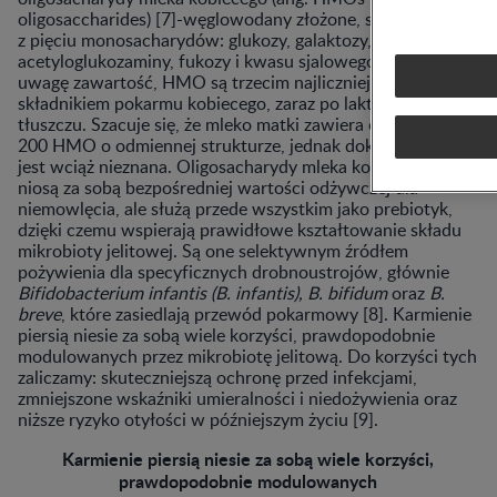
oligosaccharides) [7]-węglowodany złożone, składające się
z pięciu monosacharydów: glukozy, galaktozy, N-
acetyloglukozaminy, fukozy i kwasu sjalowego. Biorąc pod
uwagę zawartość, HMO są trzecim najliczniejszym stałym
składnikiem pokarmu kobiecego, zaraz po laktozie i
tłuszczu. Szacuje się, że mleko matki zawiera około 150-
200 HMO o odmiennej strukturze, jednak dokładna liczba
jest wciąż nieznana. Oligosacharydy mleka kobiecego nie
niosą za sobą bezpośredniej wartości odżywczej dla
niemowlęcia, ale służą przede wszystkim jako prebiotyk,
dzięki czemu wspierają prawidłowe kształtowanie składu
mikrobioty jelitowej. Są one selektywnym źródłem
pożywienia dla specyficznych drobnoustrojów, głównie
Bifidobacterium infantis (B. infantis), B. bifidum
oraz
B.
breve
, które zasiedlają przewód pokarmowy [8]. Karmienie
piersią niesie za sobą wiele korzyści, prawdopodobnie
modulowanych przez mikrobiotę jelitową. Do korzyści tych
zaliczamy: skuteczniejszą ochronę przed infekcjami,
zmniejszone wskaźniki umieralności i niedożywienia oraz
niższe ryzyko otyłości w późniejszym życiu [9].
Karmienie piersią niesie za sobą wiele korzyści,
prawdopodobnie modulowanych