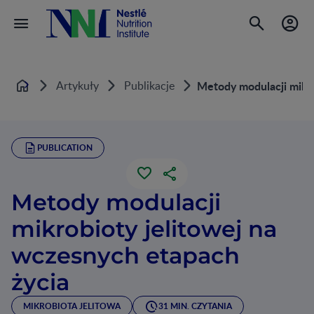
Artykuły
Publikacje
Metody modulacji mikro
Home
PUBLICATION
Metody modulacji
mikrobioty jelitowej na
wczesnych etapach
życia
MIKROBIOTA JELITOWA
31 MIN. CZYTANIA