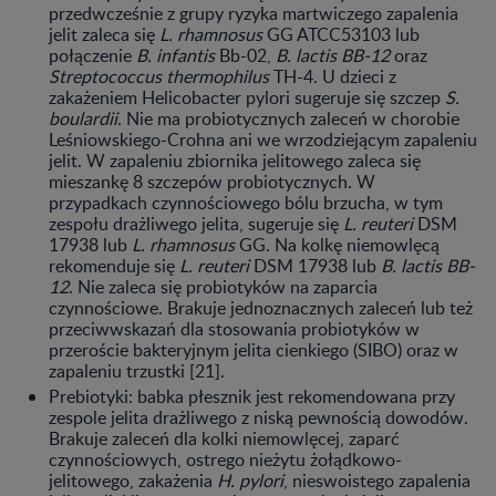
przedwcześnie z grupy ryzyka martwiczego zapalenia
jelit zaleca się
L. rhamnosus
GG ATCC53103 lub
połączenie
B. infantis
Bb-02,
B. lactis BB-12
oraz
Streptococcus thermophilus
TH-4. U dzieci z
zakażeniem Helicobacter pylori sugeruje się szczep
S.
boulardii
. Nie ma probiotycznych zaleceń w chorobie
Leśniowskiego-Crohna ani we wrzodziejącym zapaleniu
jelit. W zapaleniu zbiornika jelitowego zaleca się
mieszankę 8 szczepów probiotycznych. W
przypadkach czynnościowego bólu brzucha, w tym
zespołu drażliwego jelita, sugeruje się
L. reuteri
DSM
17938 lub
L. rhamnosus
GG. Na kolkę niemowlęcą
rekomenduje się
L. reuteri
DSM 17938 lub
B. lactis BB-
12
. Nie zaleca się probiotyków na zaparcia
czynnościowe. Brakuje jednoznacznych zaleceń lub też
przeciwwskazań dla stosowania probiotyków w
przeroście bakteryjnym jelita cienkiego (SIBO) oraz w
zapaleniu trzustki [21].
Prebiotyki: babka płesznik jest rekomendowana przy
zespole jelita drażliwego z niską pewnością dowodów.
Brakuje zaleceń dla kolki niemowlęcej, zaparć
czynnościowych, ostrego nieżytu żołądkowo-
jelitowego, zakażenia
H. pylori
, nieswoistego zapalenia