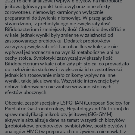
2021 rokiem analizował wpływ biotyków na mikrobiotę
jelitową (główny punkt końcowy) oraz inne efekty
zdrowotne u niemowląt karmionych wyłącznie
preparatami do żywienia niemowląt. W przeglądzie
stwierdzono, iż prebiotyki ogólnie zwiększały ilość
Bifidobacterium i zmniejszały ilość Clostridioides difficile
w kale, jednak wyniki były zmienne w zależności od
zastosowanego prebiotyku. Dodatek probiotyków
zazwyczaj zwiększał ilość Lactobacillus w kale, ale nie
wpływał jednoznacznie na wyniki metaboliczne, ani na
cechy stolca. Synbiotyki zazwyczaj zwiększały ilość
Bifidobacterium w kale i obniżały pH stolca, co prowadziło
do rozluźnienia stolców i zwiększenia ich częstotliwości,
jednak ich stosowanie miało znikomy wpływ na inne
wyniki, takie jak ulewania. Wszystkie interwencje były
dobrze tolerowane i nie zaobserwowano istotnych
efektów ubocznych.
Obecnie, zespół specjalny ESPGHAN (European Society for
Paediatric Gastroenterology, Hepatology and Nutrition) do
spraw modyfikacji mikrobioty jelitowej (SIG-GMM)
aktywnie aktualizuje dane na temat wszystkich biotyków
(probiotyków, prebiotyków, synbiotyków, postbiotyków i
analogów HMO) w preparatach do żywienia niemowląt, z