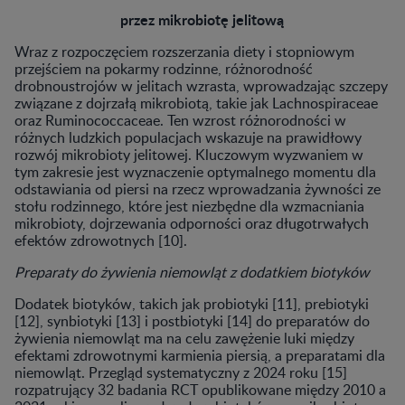
przez mikrobiotę jelitową
Wraz z rozpoczęciem rozszerzania diety i stopniowym
przejściem na pokarmy rodzinne, różnorodność
drobnoustrojów w jelitach wzrasta, wprowadzając szczepy
związane z dojrzałą mikrobiotą, takie jak Lachnospiraceae
oraz Ruminococcaceae. Ten wzrost różnorodności w
różnych ludzkich populacjach wskazuje na prawidłowy
rozwój mikrobioty jelitowej. Kluczowym wyzwaniem w
tym zakresie jest wyznaczenie optymalnego momentu dla
odstawiania od piersi na rzecz wprowadzania żywności ze
stołu rodzinnego, które jest niezbędne dla wzmacniania
mikrobioty, dojrzewania odporności oraz długotrwałych
efektów zdrowotnych [10].
Preparaty do żywienia niemowląt z dodatkiem biotyków
Dodatek biotyków, takich jak probiotyki [11], prebiotyki
[12], synbiotyki [13] i postbiotyki [14] do preparatów do
żywienia niemowląt ma na celu zawężenie luki między
efektami zdrowotnymi karmienia piersią, a preparatami dla
niemowląt. Przegląd systematyczny z 2024 roku [15]
rozpatrujący 32 badania RCT opublikowane między 2010 a