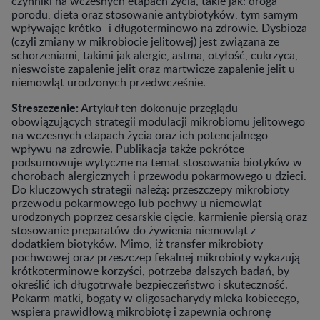
czynniki na wczesnych etapach życia, takie jak: droga
porodu, dieta oraz stosowanie antybiotyków, tym samym
wpływając krótko- i długoterminowo na zdrowie. Dysbioza
(czyli zmiany w mikrobiocie jelitowej) jest związana ze
schorzeniami, takimi jak alergie, astma, otyłość, cukrzyca,
nieswoiste zapalenie jelit oraz martwicze zapalenie jelit u
niemowląt urodzonych przedwcześnie.
Streszczenie:
Artykuł ten dokonuje przeglądu
obowiązujących strategii modulacji mikrobiomu jelitowego
na wczesnych etapach życia oraz ich potencjalnego
wpływu na zdrowie. Publikacja także pokrótce
podsumowuje wytyczne na temat stosowania biotyków w
chorobach alergicznych i przewodu pokarmowego u dzieci.
Do kluczowych strategii należą: przeszczepy mikrobioty
przewodu pokarmowego lub pochwy u niemowląt
urodzonych poprzez cesarskie cięcie, karmienie piersią oraz
stosowanie preparatów do żywienia niemowląt z
dodatkiem biotyków. Mimo, iż transfer mikrobioty
pochwowej oraz przeszczep fekalnej mikrobioty wykazują
krótkoterminowe korzyści, potrzeba dalszych badań, by
określić ich długotrwałe bezpieczeństwo i skuteczność.
Pokarm matki, bogaty w oligosacharydy mleka kobiecego,
wspiera prawidłową mikrobiotę i zapewnia ochronę