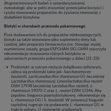
długoterminowych badań o ustandaryzowanej
metodologii, aby w pełni zrozumieć potencjalne korzyści i
ryzyka stosowania preparatów do żywienia niemowląt z
dodatkiem biotyków.
Biotyki w chorobach przewodu pokarmowego
Poza dodawaniem ich do preparatów mlekozastępczych,
biotyki są także stosowane jako suplementy diety lub,
rzadziej, jako preparaty farmaceutyczne. Stosując wyżej
wymienione zasady, grupa ESPGHAN SIG-GMM stworzyła
rekomendacje stosowania różnych biotyków w
zaburzeniach przewodu pokarmowego u dzieci [21-23]:
Probiotyki: w ostrym nieżycie żołądkowo-jelitowym,
zaleca się probiotyki takie jak:
Saccharomyces
boulardii, Lacticaseibacillus rhamnosus
GG
(
wcześniej
Lactobacillus rhamnosus), Limosilactobacillus reuter
i
DSM 17938 (wcześniej
Lactobacillus reuteri
),
L.
rhamnosus
19070-2 oraz
L. reuteri
DSM 12246. Aby
zapobiec biegunce poantybiotykowej, rekomenduje się
L. rhamnosus
GG i S.
boulardii
. W prewencji biegunki
szpitalnej sugeruje się podawanie
L. rhamnosus
GG w
trakcie pobytu. U niemowląt urodzonych