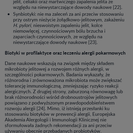
jelit, celiakii oraz martwiczego zapalenia jelita ze
względu na niewystarczające dowody naukowe [22].
Synbiotyki: nie ma zaleceń za ani przeciw stosowaniu
przy ostrym nieżycie żołądkowo-jelitowym, zakażeniu
H. pylori
, nieswoistym zapaleniu jelit, kolce
niemowlęcej, czynnościowym bólu brzucha i
zaparciach czynnościowych, ze względu na
niewystarczające dowody naukowe [23].
Biotyki w profilaktyce oraz leczeniu alergii pokarmowych
Dane naukowe wskazują na związek między składem
mikrobioty jelitowej a rozwojem różnych alergii, w
szczególności pokarmowych. Badania wykazały, że
różnorodna i zrównoważona mikrobiota może zwiększać
tolerancję immunologiczną, zmniejszając ryzyko reakcji
alergicznych. Z drugiej strony, zaburzoną równowagę lub
brak różnorodności wśród drobnoustrojów jelitowych
powiązano z podwyższonym prawdopodobieństwem
rozwoju alergii [24]. Mimo, iż istnieją przesłanki ku
stosowaniu biotyków w prewencji alergii, Europejska
Akademia Alergologii i Immunologii Klinicznej nie
sformułowała żadnych rekomendacji za ani przeciw
używaniu obecnie przebadanych probiotyków,