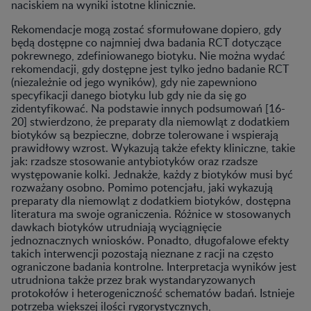
naciskiem na wyniki istotne klinicznie.
Rekomendacje mogą zostać sformułowane dopiero, gdy
będą dostępne co najmniej dwa badania RCT dotyczące
pokrewnego, zdefiniowanego biotyku. Nie można wydać
rekomendacji, gdy dostępne jest tylko jedno badanie RCT
(niezależnie od jego wyników), gdy nie zapewniono
specyfikacji danego biotyku lub gdy nie da się go
zidentyfikować. Na podstawie innych podsumowań [16-
20] stwierdzono, że preparaty dla niemowląt z dodatkiem
biotyków są bezpieczne, dobrze tolerowane i wspierają
prawidłowy wzrost. Wykazują także efekty kliniczne, takie
jak: rzadsze stosowanie antybiotyków oraz rzadsze
występowanie kolki. Jednakże, każdy z biotyków musi być
rozważany osobno. Pomimo potencjału, jaki wykazują
preparaty dla niemowląt z dodatkiem biotyków, dostępna
literatura ma swoje ograniczenia. Różnice w stosowanych
dawkach biotyków utrudniają wyciągnięcie
jednoznacznych wniosków. Ponadto, długofalowe efekty
takich interwencji pozostają nieznane z racji na często
ograniczone badania kontrolne. Interpretacja wyników jest
utrudniona także przez brak wystandaryzowanych
protokołów i heterogeniczność schematów badań. Istnieje
potrzeba większej ilości rygorystycznych,