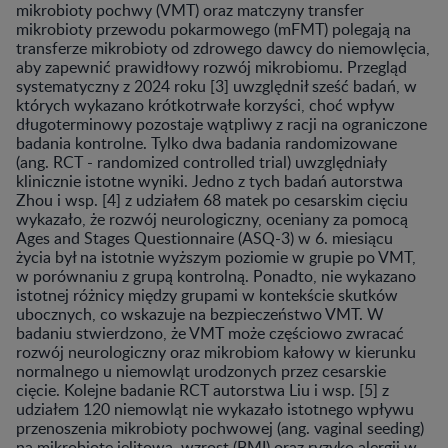
mikrobioty pochwy (VMT) oraz matczyny transfer
mikrobioty przewodu pokarmowego (mFMT) polegają na
transferze mikrobioty od zdrowego dawcy do niemowlęcia,
aby zapewnić prawidłowy rozwój mikrobiomu. Przegląd
systematyczny z 2024 roku [3] uwzględnił sześć badań, w
których wykazano krótkotrwałe korzyści, choć wpływ
długoterminowy pozostaje wątpliwy z racji na ograniczone
badania kontrolne. Tylko dwa badania randomizowane
(ang. RCT - randomized controlled trial) uwzględniały
klinicznie istotne wyniki. Jedno z tych badań autorstwa
Zhou i wsp. [4] z udziałem 68 matek po cesarskim cięciu
wykazało, że rozwój neurologiczny, oceniany za pomocą
Ages and Stages Questionnaire (ASQ-3) w 6. miesiącu
życia był na istotnie wyższym poziomie w grupie po VMT,
w porównaniu z grupą kontrolną. Ponadto, nie wykazano
istotnej różnicy między grupami w kontekście skutków
ubocznych, co wskazuje na bezpieczeństwo VMT. W
badaniu stwierdzono, że VMT może częściowo zwracać
rozwój neurologiczny oraz mikrobiom kałowy w kierunku
normalnego u niemowląt urodzonych przez cesarskie
cięcie. Kolejne badanie RCT autorstwa Liu i wsp. [5] z
udziałem 120 niemowląt nie wykazało istotnego wpływu
przenoszenia mikrobioty pochwowej (ang. vaginal seeding)
na mikrobiotę jelitową, wzrost (BMI) oraz ryzyko alergii w