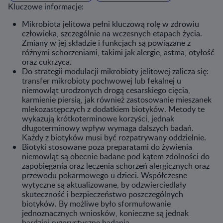
Kluczowe informacje:
Mikrobiota jelitowa pełni kluczową rolę w zdrowiu
człowieka, szczególnie na wczesnych etapach życia.
Zmiany w jej składzie i funkcjach są powiązane z
różnymi schorzeniami, takimi jak alergie, astma, otyłość
oraz cukrzyca.
Do strategii modulacji mikrobioty jelitowej zalicza się:
transfer mikrobioty pochwowej lub fekalnej u
niemowląt urodzonych drogą cesarskiego cięcia,
karmienie piersią, jak również zastosowanie mieszanek
mlekozastępczych z dodatkiem biotyków. Metody te
wykazują krótkoterminowe korzyści, jednak
długoterminowy wpływ wymaga dalszych badań.
Każdy z biotyków musi być rozpatrywany oddzielnie.
Biotyki stosowane poza preparatami do żywienia
niemowląt są obecnie badane pod kątem zdolności do
zapobiegania oraz leczenia schorzeń alergicznych oraz
przewodu pokarmowego u dzieci. Współczesne
wytyczne są aktualizowane, by odzwierciedlały
skuteczność i bezpieczeństwo poszczególnych
biotyków. By możliwe było sformułowanie
jednoznacznych wniosków, konieczne są jednak
bardziej rygorystyczne badania.